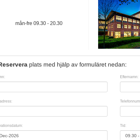
mån
-
fre
09.30 - 20.30
Reservera
plats med hjälp av formuläret nedan:
mn:
Efternamn:
adress:
Telefonnum
vationsdatum:
Tid: