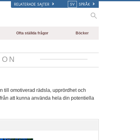
RELATERADE SAJTER
SV
SPRÅK
Ofta ställda frågor
Böcker
Bakgrund och grundläggande
De inledande böckerna
principer
Ljudböcker
ION
Inne i en Kyrka
Introduktions-
Scientologins organisationer
föreläsningar
Filmer
 till omotiverad rädsla, upprördhet och
g från att kunna använda hela din potentiella