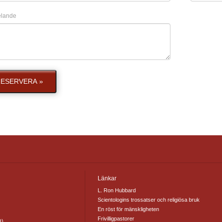
lande
ESERVERA »
Länkar
L. Ron Hubbard
Scientologins trossatser och religiösa bruk
En röst för mänskligheten
Frivilligpastorer
O)