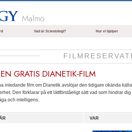
Malmö
rd
Vad är Scientologi?
Hur vi hjälper
Trossatser och religiösa bruk
Scientologins trossatser & kodexar
FILMRESERVAT
Vad scientologer säger om Scientologi
 EN
GRATIS
DIANETIK-FILM
Träffa en scientolog
Inne i en Kyrka
 inledande film om Dianetik avslöjar den tidigare okända källan
rhet. Den förklarar på ett lättförståeligt sätt vad som hindrar di
Scientologins grundprinciper
ga och intelligens.
En introduktion till Dianetik
Kärlek och hat –
ÄR
VAR
Vad är storhet?