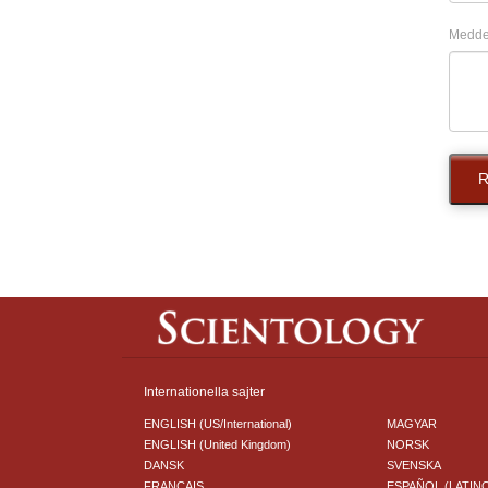
Medde
R
Internationella sajter
ENGLISH (US/International)
MAGYAR
ENGLISH (United Kingdom)
NORSK
DANSK
SVENSKA
FRANÇAIS
ESPAÑOL (LATIN