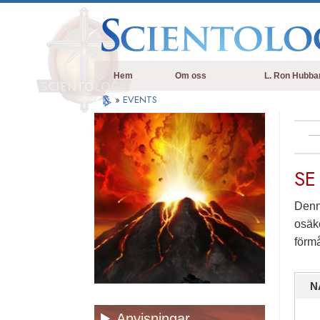
Hem
Om oss
L. Ron Hubba
»
EVENTS
SE
Denna
osäke
förmå
N
Anvisningar