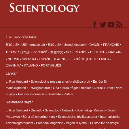
Internationella sajter
ENGLISH (US/International)
ENGLISH (United Kingdom)
DANSK
FRANÇAIS
עברית
日本語
РУССКИЙ
繁體中文
NEDERLANDS
DEUTSCH
MAGYAR
NORSK
SVENSKA
ESPAÑOL (LATINO)
ESPAÑOL (CASTELLANO)
ΕΛΛΗΝΙΚA
ITALIANO
PORTUGUÊS
Länkar
L. Ron Hubbard
Scientologins trossatser och religiösa bruk
En röst för
mänskligheten
Frivilligpastorer
Ofta ställda frågor
Böcker
Online-kurser
Vem
är jag?
För mer information
Kontakta
Platser
Relaterade sajter
L. Ron Hubbard
Dianetik
Scientology Network
Scientology Religion
David
Miscavige
Börja på en online-kurs
Scientologins frivilligpastorer
Internationella
scientologförbundet
Freedom Magazine
Vägen till lycka
Till stöd för en drogfri