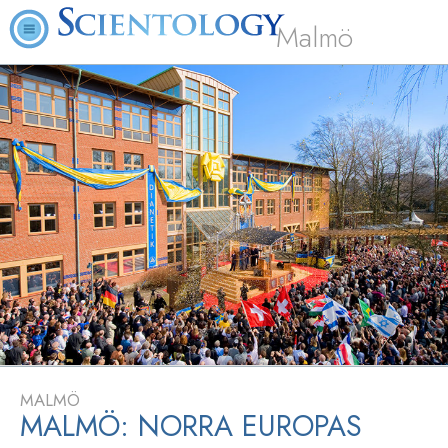
Malmö
Videor
SCIENTOLOGI-
KYRKAN
I
MALMÖ
MALMÖ
MALMÖ: NORRA EUROPAS