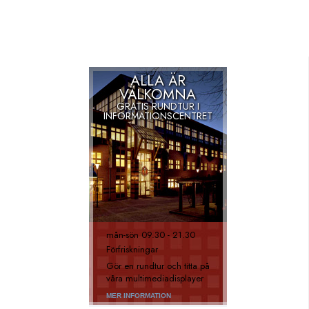
ALLA ÄR
VÄLKOMNA
GRATIS RUNDTUR I
INFORMATIONSCENTRET
mån
-
sön
09.30 - 21.30
Förfriskningar
Gör en rundtur och titta på
våra multimediadisplayer
MER INFORMATION