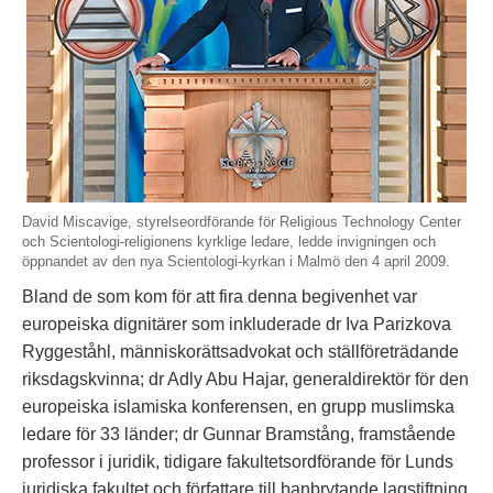
David Miscavige, styrelseordförande för Religious Technology Center
och Scientologi-religionens kyrklige ledare, ledde invigningen och
öppnandet av den nya Scientologi-kyrkan i Malmö den 4 april 2009.
Bland de som kom för att fira denna begivenhet var
europeiska dignitärer som inkluderade dr Iva Parizkova
Ryggeståhl, människorättsadvokat och ställföreträdande
riksdagskvinna; dr Adly Abu Hajar, generaldirektör för den
europeiska islamiska konferensen, en grupp muslimska
ledare för 33 länder; dr Gunnar Bramstång, framstående
professor i juridik, tidigare fakultetsordförande för Lunds
juridiska fakultet och författare till banbrytande lagstiftning