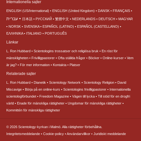
Internationella sajter
ENGLISH (US/International)
ENGLISH (United Kingdom)
DANSK
FRANÇAIS
עברית
日本語
РУССКИЙ
繁體中文
NEDERLANDS
DEUTSCH
MAGYAR
NORSK
SVENSKA
ESPAÑOL (LATINO)
ESPAÑOL (CASTELLANO)
ΕΛΛΗΝΙΚA
ITALIANO
PORTUGUÊS
Länkar
L. Ron Hubbard
Scientologins trossatser och religiösa bruk
En röst för
mänskligheten
Frivilligpastorer
Ofta ställda frågor
Böcker
Online-kurser
Vem
är jag?
För mer information
Kontakta
Platser
Relaterade sajter
L. Ron Hubbard
Dianetik
Scientology Network
Scientology Religion
David
Miscavige
Börja på en online-kurs
Scientologins frivilligpastorer
Internationella
scientologförbundet
Freedom Magazine
Vägen till lycka
Till stöd för en drogfri
värld
Enade för mänskliga rättigheter
Ungdomar för mänskliga rättigheter
Kommittén för mänskliga rättigheter
© 2026
Scientology-kyrkan i Malmö.
Alla rättigheter förbehållna.
Integritetsmeddelande
•
Cookie-policy
•
Användarvillkor
•
Juridiskt meddelande