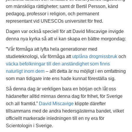
om mänskliga rättigheter; samt dr Bertil Persson, känd
pedagog, professor i religion, och permanent
representant vid UNESCOs universitet för fred.
Dagen var också speciell för att David Miscavige invigde
denna nya kyrka så att vi kan skapa en bättre morgondag:
”Vår förmåga att lyfta hela generationer med
studieteknologi, vår förmåga att
utplåna drogmissbruk
och
väcka befolkningar till den anständighet som finns
naturligt inom dem
– allt detta är nu möjligt i en omfattning
som man tidigare inte ens hade kunnat föreställa sig.
Så denna dag är verkligen bara en början och låt oss
hädanefter alltid minnas denna dag för frihet, för Sverige
och all framtid.”
David Miscavige
klippte därefter
tillsammans med de andra hedersgästerna bandet, vilket
officiellt markerade inledningen till en ny era för
Scientologin i Sverige.