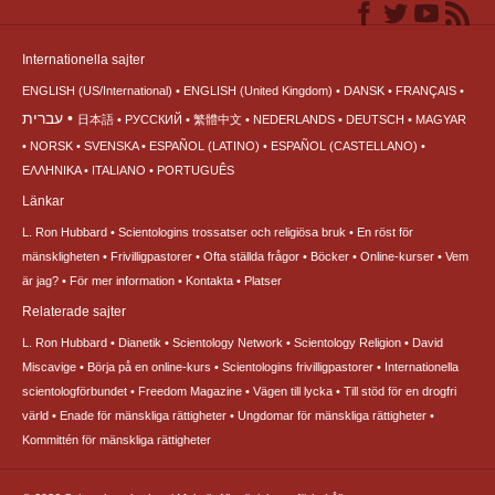
Internationella sajter
ENGLISH (US/International)
ENGLISH (United Kingdom)
DANSK
FRANÇAIS
עברית
日本語
РУССКИЙ
繁體中文
NEDERLANDS
DEUTSCH
MAGYAR
NORSK
SVENSKA
ESPAÑOL (LATINO)
ESPAÑOL (CASTELLANO)
ΕΛΛΗΝΙΚA
ITALIANO
PORTUGUÊS
Länkar
L. Ron Hubbard
Scientologins trossatser och religiösa bruk
En röst för
mänskligheten
Frivilligpastorer
Ofta ställda frågor
Böcker
Online-kurser
Vem
är jag?
För mer information
Kontakta
Platser
Relaterade sajter
L. Ron Hubbard
Dianetik
Scientology Network
Scientology Religion
David
Miscavige
Börja på en online-kurs
Scientologins frivilligpastorer
Internationella
scientologförbundet
Freedom Magazine
Vägen till lycka
Till stöd för en drogfri
värld
Enade för mänskliga rättigheter
Ungdomar för mänskliga rättigheter
Kommittén för mänskliga rättigheter