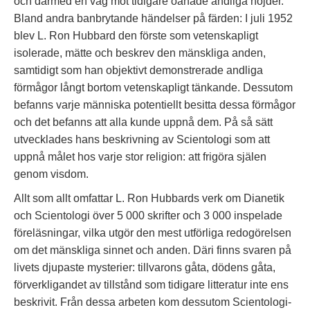
och därmed en väg mot tidigare oanade andliga höjder.
Bland andra banbrytande händelser på färden: I juli 1952
blev L. Ron Hubbard den förste som vetenskapligt
isolerade, mätte och beskrev den mänskliga anden,
samtidigt som han objektivt demonstrerade andliga
förmågor långt bortom vetenskapligt tänkande. Dessutom
befanns varje människa potentiellt besitta dessa förmågor
och det befanns att alla kunde uppnå dem. På så sätt
utvecklades hans beskrivning av Scientologi som att
uppnå målet hos varje stor religion: att frigöra själen
genom visdom.
Allt som allt omfattar L. Ron Hubbards verk om Dianetik
och Scientologi över 5 000 skrifter och 3 000 inspelade
föreläsningar, vilka utgör den mest utförliga redogörelsen
om det mänskliga sinnet och anden. Däri finns svaren på
livets djupaste mysterier: tillvarons gåta, dödens gåta,
förverkligandet av tillstånd som tidigare litteratur inte ens
beskrivit. Från dessa arbeten kom dessutom Scientologi-