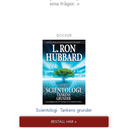
sina frågor. »
BÖCKER
Scientologi: Tankens grunder
BESTÄLL HÄR »