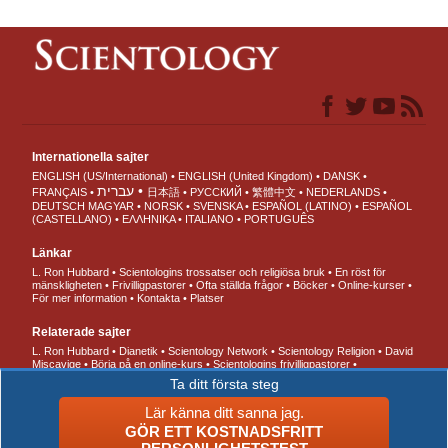
Internationella sajter
ENGLISH (US/International)
ENGLISH (United Kingdom)
DANSK
עברית
FRANÇAIS
日本語
РУССКИЙ
繁體中文
NEDERLANDS
DEUTSCH
MAGYAR
NORSK
SVENSKA
ESPAÑOL (LATINO)
ESPAÑOL
(CASTELLANO)
ΕΛΛΗΝΙΚA
ITALIANO
PORTUGUÊS
Länkar
L. Ron Hubbard
Scientologins trossatser och religiösa bruk
En röst för
mänskligheten
Frivilligpastorer
Ofta ställda frågor
Böcker
Online-kurser
För mer information
Kontakta
Platser
Relaterade sajter
L. Ron Hubbard
Dianetik
Scientology Network
Scientology Religion
David
Miscavige
Börja på en online-kurs
Scientologins frivilligpastorer
Internationella scientologförbundet
Freedom Magazine
Vägen till lycka
Till
Ta ditt första steg
stöd för en drogfri värld
Enade för mänskliga rättigheter
Ungdomar för
mänskliga rättigheter
Kommittén för mänskliga rättigheter
Lär känna ditt sanna jag.
GÖR ETT KOSTNADSFRITT
© 2026 Church of Scientology International. Alla rättigheter förbehållna.