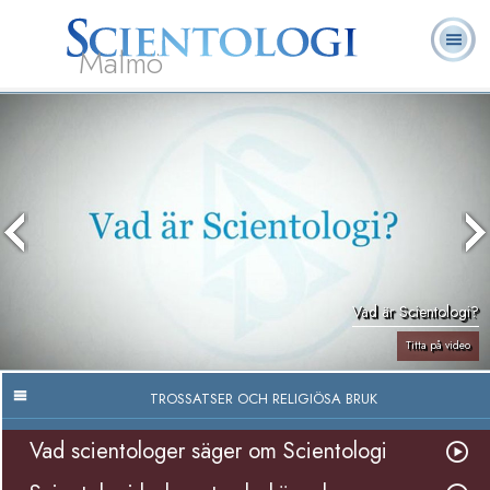
Malmö
Om
L. Ron
Vad är
Ofta ställda
Frivilligpastorer
Böcker
oss
Hubbard
Scientologi?
frågor
Vad är Scientologi?
Titta på video
TROSSATSER OCH RELIGIÖSA BRUK
Vad scientologer säger om Scientologi