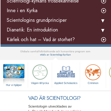
Scientologi-kyrkans trosbekännelse
Inne i en Kyrka
Scientologins grundprinciper
Dianetik: En introduktion
Kärlek och hat – Vad är storhet?
Globala samhällsförbättrande och humanitära program som
stöds av Scientologi-kyrkan
▼
Vägen till lycka
Applied Scholastics
Criminon
Hur vi hjälper
VAD ÄR SCIENTOLOGI?
Scientologin utvecklades av