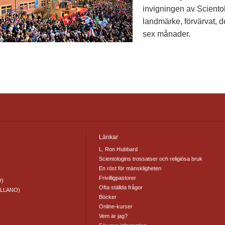
invigningen av Sciento
landmärke, förvärvat, 
sex månader.
Länkar
L. Ron Hubbard
Scientologins trossatser och religiösa bruk
En röst för mänskligheten
Frivilligpastorer
O)
Ofta ställda frågor
ELLANO)
Böcker
Online-kurser
Vem är jag?