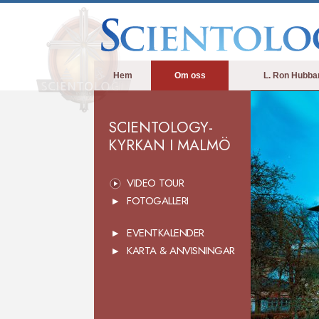
Hem
Om oss
L. Ron Hubba
SCIENTOLOGY-
KYRKAN I MALMÖ
VIDEO TOUR
FOTOGALLERI
EVENTKALENDER
KARTA & ANVISNINGAR