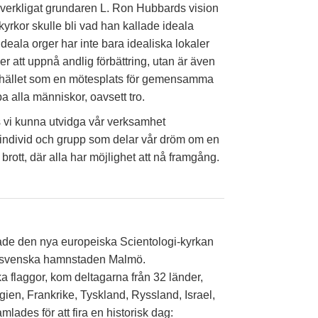
örverkligat grundaren L. Ron Hubbards vision
kyrkor skulle bli vad han kallade ideala
Ideala orger har inte bara idealiska lokaler
ger att uppnå andlig förbättring, utan är även
mhället som en mötesplats för gemensamma
a alla människor, oavsett tro.
 vi kunna utvidga vår verksamhet
individ och grupp som delar vår dröm om en
brott, där alla har möjlighet att nå framgång.
de den nya europeiska Scientologi-kyrkan
en svenska hamnstaden Malmö.
a flaggor, kom deltagarna från 32 länder,
ien, Frankrike, Tyskland, Ryssland, Israel,
lades för att fira en historisk dag: