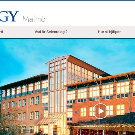
Malmö
rd
Vad är Scientologi?
Hur vi hjälper
Trossatser och religiösa bruk
Scientologins trossatser & kodexar
Vad scientologer säger om Scientologi
Träffa en scientolog
Inne i en Kyrka
Scientologins grundprinciper
En introduktion till Dianetik
Play
Kärlek och hat –
Vad är storhet?