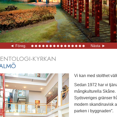
Video
Föreg.
Nästa
IENTOLOGI-KYRKAN
MALMÖ
Vi kan med stolthet väl
Sedan 1972 har vi tjän
mångkulturella Skåne. 
Sydsveriges gränser frå
modern skandinavisk ar
parken i byggnaden”.