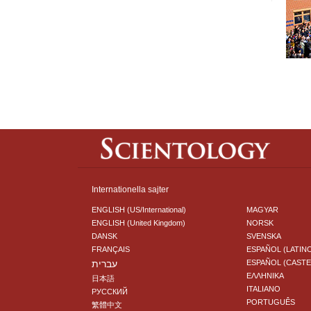
Internationella sajter
ENGLISH (US/International)
MAGYAR
ENGLISH (United Kingdom)
NORSK
DANSK
SVENSKA
FRANÇAIS
ESPAÑOL (LATIN
עברית
ESPAÑOL (CAST
ΕΛΛΗΝΙΚA
日本語
ITALIANO
РУССКИЙ
PORTUGUÊS
繁體中文