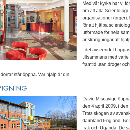
Med vår kyrka har vi f
om att alla Scientologi-
organisationer (orger). 
för att hjälpa scientolo
utformade för hela sa
ansträngningar att hjälp
I det avseendet hoppas
tillsammans med varje 
framtid utan droger och 
dörrar står öppna. Vår hjälp är din.
VIGNING
David Miscavige öppna
den 4 april 2009, i d
Trots skogen av svensk
däribland England, Belg
Irak och Uganda. De sam