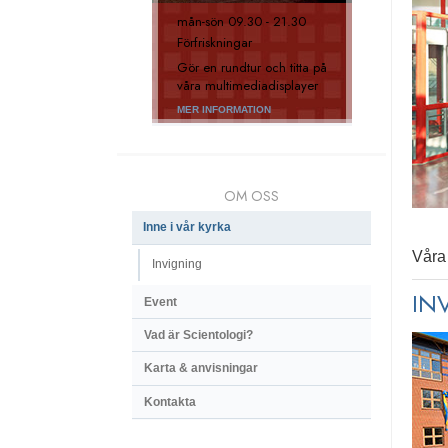
mån
-
sön
09.30 - 21.30
Förfriskningar
Gör en rundtur och titta på
våra multimediadisplayer
MER INFORMATION
OM OSS
Inne i vår kyrka
Våra 
Invigning
IN
Event
Vad är Scientologi?
Karta & anvisningar
Kontakta