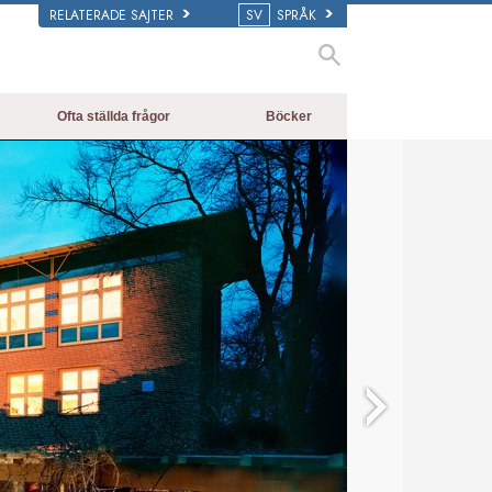
RELATERADE SAJTER
SV
SPRÅK
Ofta ställda frågor
Böcker
Bakgrund och grundläggande
De inledande böckerna
principer
Ljudböcker
Inne i en Kyrka
Introduktions-
Scientologins organisationer
föreläsningar
Filmer