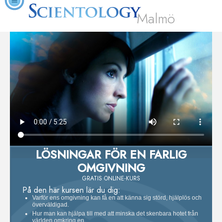
Malmö
LÖSNINGAR FÖR EN FARLIG
OMGIVNING
GRATIS ONLINE-KURS
På den här kursen lär du dig:
Varför ens omgivning kan få en att känna sig störd, hjälplös och
överväldigad.
Hur man kan hjälpa till med att minska det skenbara hotet från
världen omkring en.