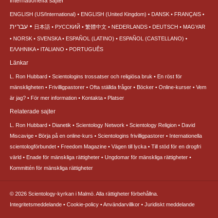
Internationella sajter
ENGLISH (US/International)
ENGLISH (United Kingdom)
DANSK
FRANÇAIS
עברית
日本語
РУССКИЙ
繁體中文
NEDERLANDS
DEUTSCH
MAGYAR
NORSK
SVENSKA
ESPAÑOL (LATINO)
ESPAÑOL (CASTELLANO)
ΕΛΛΗΝΙΚA
ITALIANO
PORTUGUÊS
Länkar
L. Ron Hubbard
Scientologins trossatser och religiösa bruk
En röst för
mänskligheten
Frivilligpastorer
Ofta ställda frågor
Böcker
Online-kurser
Vem
är jag?
För mer information
Kontakta
Platser
Relaterade sajter
L. Ron Hubbard
Dianetik
Scientology Network
Scientology Religion
David
Miscavige
Börja på en online-kurs
Scientologins frivilligpastorer
Internationella
scientologförbundet
Freedom Magazine
Vägen till lycka
Till stöd för en drogfri
värld
Enade för mänskliga rättigheter
Ungdomar för mänskliga rättigheter
Kommittén för mänskliga rättigheter
© 2026
Scientology-kyrkan i Malmö.
Alla rättigheter förbehållna.
Integritetsmeddelande
•
Cookie-policy
•
Användarvillkor
•
Juridiskt meddelande