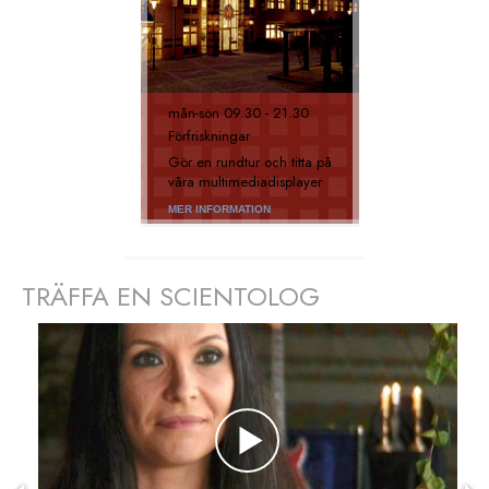
mån
-
sön
09.30 - 21.30
Förfriskningar
Gör en rundtur och titta på
våra multimediadisplayer
MER INFORMATION
TRÄFFA EN SCIENTOLOG
prev