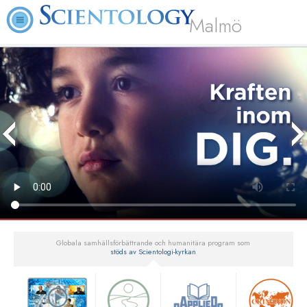
Malmö
Globala samhällsförbättrande och humanitära program som
stöds av Scientologi-kyrkan
▼