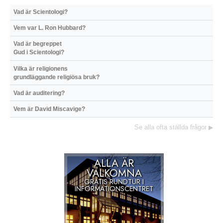
Vad är Scientologi?
Vem var L. Ron Hubbard?
Vad är begreppet
Gud i Scientologi?
Vilka är religionens
grundläggande religiösa bruk?
Vad är auditering?
Vem är David Miscavige?
Se alla ofta ställda frågor
▶
ALLA ÄR
VÄLKOMNA
GRATIS RUNDTUR I
INFORMATIONSCENTRET