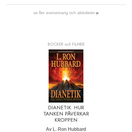
se fler evenemang och aktiviteter
▶
BÖCKER och FILMER
DIANETIK: HUR
TANKEN PÅVERKAR
KROPPEN
Av L. Ron Hubbard