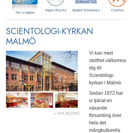
Vägen till lycka
Applied Scholastics
Criminon
Hur vi hjälper
SCIENTOLOGI-KYRKAN
MALMÖ
Vi kan med
stolthet välkomna
dig till
Scientologi-
kyrkan i Malmö.
Sedan 1972 har
vi tjänat en
växande
+ VISA BILDSPEL
församling över
hela det
mångkulturella