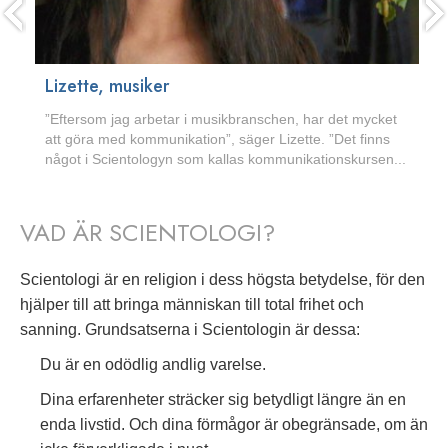
Lizette, musiker
”Eftersom jag arbetar i musikbranschen, har det mycket
att göra med kommunikation”, säger Lizette. ”Det finns
något i Scientologyn som kallas kommunikationskursen...
VAD ÄR SCIENTOLOGI?
Scientologi är en religion i dess högsta betydelse, för den
hjälper till att bringa människan till total frihet och
sanning. Grundsatserna i Scientologin är dessa:
Du är en odödlig andlig varelse.
Dina erfarenheter sträcker sig betydligt längre än en
enda livstid. Och dina förmågor är obegränsade, om än