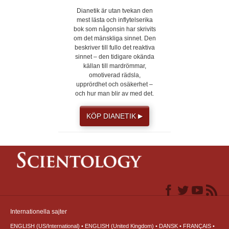
Dianetik är utan tvekan den
mest lästa och inflytelserika
bok som någonsin har skrivits
om det mänskliga sinnet. Den
beskriver till fullo det reaktiva
sinnet – den tidigare okända
källan till mardrömmar,
omotiverad rädsla,
upprördhet och osäkerhet –
och hur man blir av med det.
KÖP DIANETIK
▶
Internationella sajter
ENGLISH (US/International)
ENGLISH (United Kingdom)
DANSK
FRANÇAIS