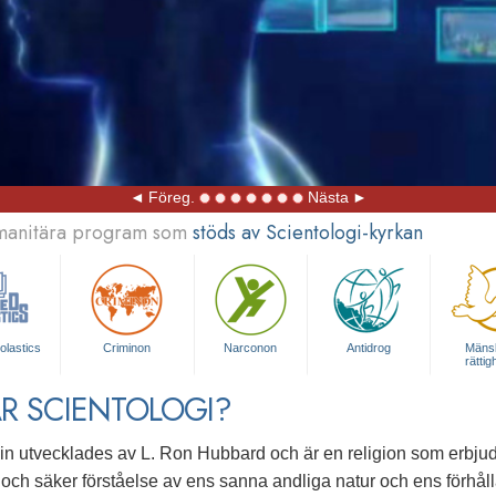
Föreg.
Nästa
umanitära program som
stöds av Scientologi-kyrkan
olastics
Criminon
Narconon
Antidrog
Mänsk
rättig
R SCIENTOLOGI?
in utvecklades av L. Ron Hubbard och är en religion som erbjude
 och säker förståelse av ens sanna andliga natur och ens förhållan