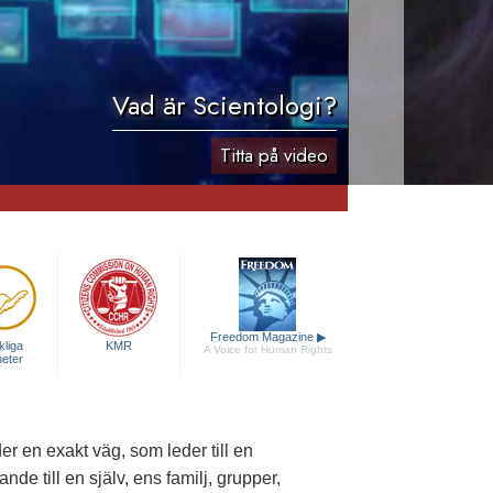
Vad är Scientologi?
Titta på video
Freedom Magazine
▶
liga
KMR
A Voice for Human Rights
heter
r en exakt väg, som leder till en
de till en själv, ens familj, grupper,