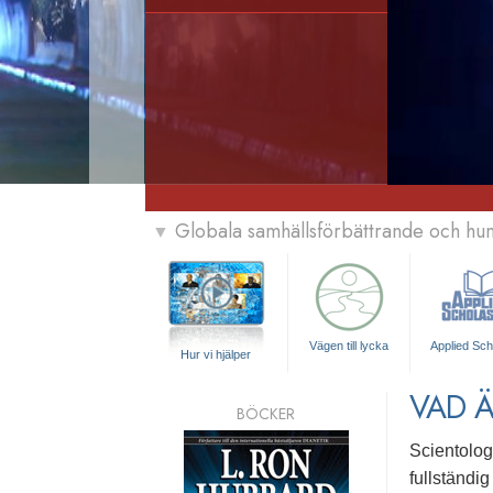
Globala samhällsförbättrande och h
▼
Vägen till lycka
Applied Sch
Hur vi hjälper
VAD Ä
BÖCKER
Scientolog
fullständig