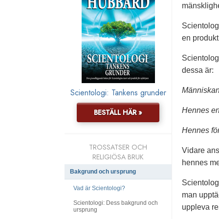
mänsklighe
Scientologi
en produkt 
Scientolog
dessa är:
Människan 
Scientologi: Tankens grunder
Hennes erf
BESTÄLL HÄR »
Hennes för
TROSSATSER OCH
Vidare ans
RELIGIÖSA BRUK
hennes me
Bakgrund och ursprung
Scientologi
Vad är Scientologi?
man upptäc
Scientologi: Dess bakgrund och
uppleva re
ursprung