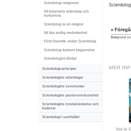
Scientologi-religionen
Scientolog
Att balansera vetenskap och
humaniora
Scientologi är en religion
« Föreg
Att öka andlig medvetenhet
Bakgrund oc
Först Dianetik, sedan Scientologi
Scientologi-kyrkans begynnelse
Scientologins tillväxt
MER IN
Scientologi-principer
Scientologins utövningar
Scientologins ceremonier
Scientologins pastorsverksamhet
Scientologins trosbekännelse och
kodexar
Scientologi i samhället
Vad är S