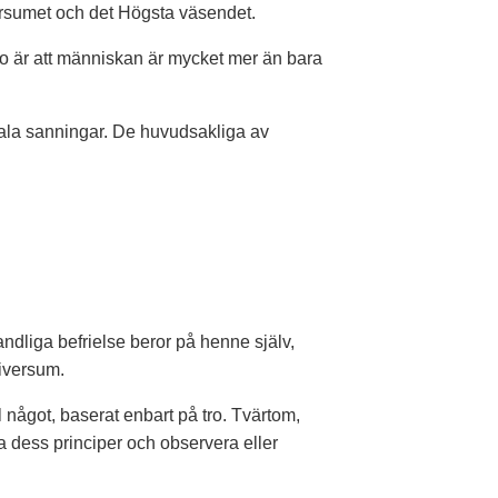
versumet och det Högsta väsendet.
s tro är att människan är mycket mer än bara
ala sanningar. De huvudsakliga av
ndliga befrielse beror på henne själv,
iversum.
 något, baserat enbart på tro.
Tvärtom,
a dess principer och observera eller