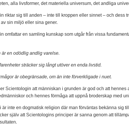
ten, alla livsformer, det materiella universum, det andliga uni
n riktar sig till anden – inte till kroppen eller sinnet – och des
av sin miljö eller sina gener.
in omfattar en samling kunskap som utgår från vissa fundament
är en odödlig andlig varelse.
arenheter sträcker sig långt utöver en enda livstid.
mågor är obegränsade, om än inte förverkligade i nuet.
er Scientologin att människan i grunden är god och att hennes a
dmänniskor och hennes förmåga att uppnå broderskap med un
 är inte en dogmatisk religion där man förväntas bekänna sig till
ker själv att Scientologins principer är sanna genom att tillämp
sultaten.