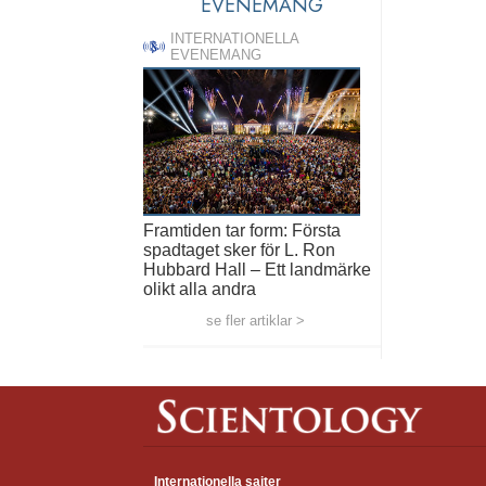
EVENEMANG
INTERNATIONELLA
EVENEMANG
Framtiden tar form: Första
spadtaget sker för L. Ron
Hubbard Hall – Ett landmärke
olikt alla andra
se fler artiklar >
Internationella sajter