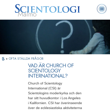
Malmö
Om
L. Ron
Vad är
Ofta ställda
Frivilligpastorer
Böcker
oss
Hubbard
Scientologi?
frågor
»
OFTA STÄLLDA FRÅGOR
VAD ÄR CHURCH OF
SCIENTOLOGY
INTERNATIONAL?
Church of Scientology
International (CSI) är
Scientologins moderkyrka och den
har sitt huvudkontor i Los Angeles
i Kalifornien. CSI har överinseende
över de ecklesiastiska aktiviteterna