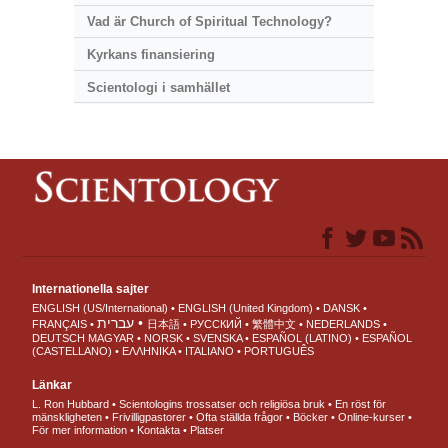
Vad är Church of Spiritual Technology?
Kyrkans finansiering
Scientologi i samhället
Internationella sajter
ENGLISH (US/International)
ENGLISH (United Kingdom)
DANSK
עברית
FRANÇAIS
日本語
РУССКИЙ
繁體中文
NEDERLANDS
DEUTSCH
MAGYAR
NORSK
SVENSKA
ESPAÑOL (LATINO)
ESPAÑOL
(CASTELLANO)
ΕΛΛΗΝΙΚA
ITALIANO
PORTUGUÊS
Länkar
L. Ron Hubbard
Scientologins trossatser och religiösa bruk
En röst för
mänskligheten
Frivilligpastorer
Ofta ställda frågor
Böcker
Online-kurser
För mer information
Kontakta
Platser