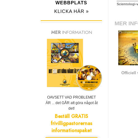
WEBBPLATS
Scientologi-
KLICKA HÄR »
MER IN
MER
INFORMATION
Officiel
OAVSETT VAD PROBLEMET
ÄR ... det GÅR att göra något åt
det!
Beställ GRATIS
frivilligpastorernas
informationspaket