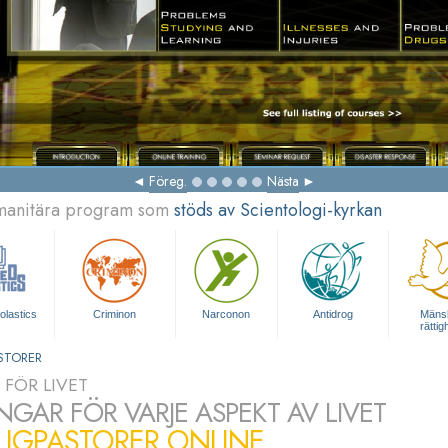
Föreg.
Nästa
umanitära program som
stöds av Scientologi-kyrkan
olastics
Criminon
Narconon
Antidrog
Mänsk
rättig
STORER
 FÖR LIVET
NGAR FÖR VARJE ASPEKT AV LIVET
LLIGPASTORER ONLINE