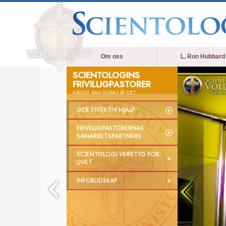
Om oss
L. Ron Hubbard
SCIENTOLOGINS
FRIVILLIGPASTORER
NÅGOT
KAN
GÖRAS ÅT DET
GER EFFEKTIV HJÄLP
FRIVILLIGPASTORERNAS
SAMARBETSPARTNERS
SCIENTOLOGI-VERKTYG FÖR
LIVET
INFOBUDSKAP