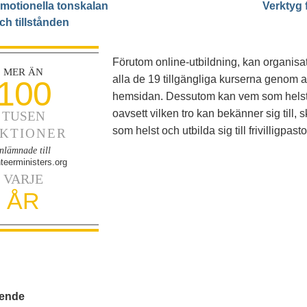
motionella tonskalan
Verktyg 
ch tillstånden
Förutom online-utbildning, kan organisati
MER ÄN
alla de 19 tillgängliga kurserna genom at
100
hemsidan. Dessutom kan vem som helst 
oavsett vilken tro kan bekänner sig till, 
TUSEN
som helst och utbilda sig till frivilligpasto
KTIONER
inlämnade till
teerministers.org
VARJE
ÅR
ående