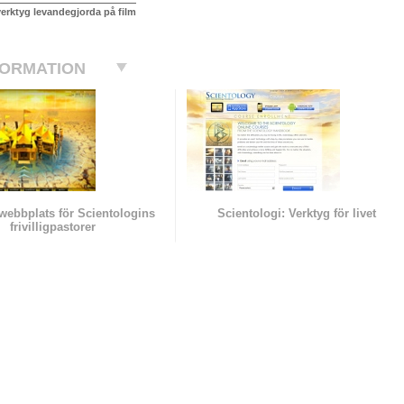
verktyg levandegjorda på film
FORMATION
l webbplats för Scientologins
Scientologi: Verktyg för livet
frivilligpastorer