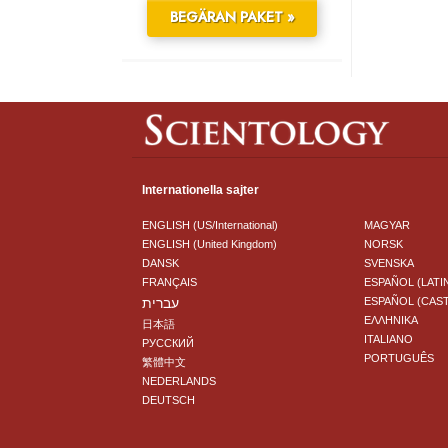
BEGÄRAN PAKET »
Internationella sajter
ENGLISH (US/International)
MAGYAR
ENGLISH (United Kingdom)
NORSK
DANSK
SVENSKA
FRANÇAIS
ESPAÑOL (LATI
עברית
ESPAÑOL (CAS
ΕΛΛΗΝΙΚA
日本語
ITALIANO
РУССКИЙ
PORTUGUÊS
繁體中文
NEDERLANDS
DEUTSCH