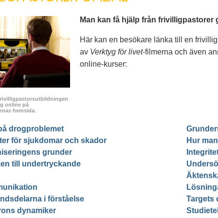
Man kan få hjälp från frivilligpastorer
Här kan en besökare länka till en frivillig
av
Verktyg för livet
-filmerna och även anm
online-kurser:
frivilligpastorsutbildningen
ig online på
rernas hemsida.
på drogproblemet
Grundern
ter för sjukdomar och skador
Hur man 
iseringens grunder
Integrite
en till undertryckande
Undersö
Äktensk
unikation
Lösninga
ndsdelarna i förståelse
Targets 
arons dynamiker
Studiet