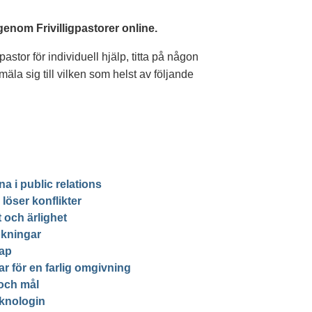
 genom Frivilligpastorer online.
pastor för individuell hjälp, titta på någon
äla sig till vilken som helst av följande
a i public relations
löser konflikter
t och ärlighet
kningar
ap
r för en farlig omgivning
och mål
eknologin