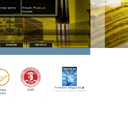
Freedom Magazine
▶
liga
KMR
A Voice for Human Rights
heter