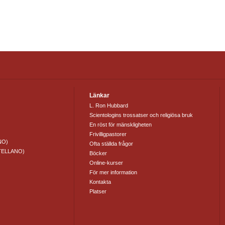
Länkar
L. Ron Hubbard
Scientologins trossatser och religiösa bruk
En röst för mänskligheten
Frivilligpastorer
NO)
Ofta ställda frågor
TELLANO)
Böcker
Online-kurser
För mer information
Kontakta
Platser