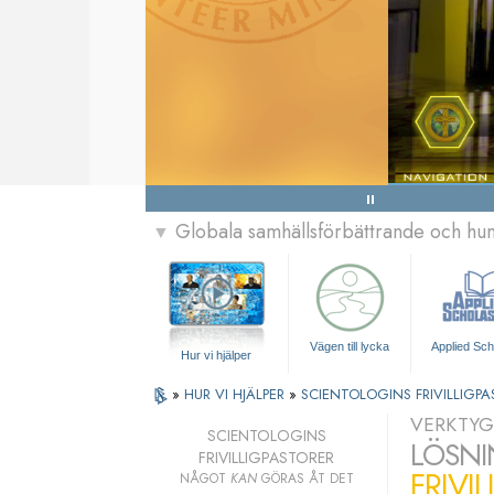
Globala samhällsförbättrande och h
▼
Vägen till lycka
Applied Sch
Hur vi hjälper
»
HUR VI HJÄLPER
»
SCIENTOLOGINS FRIVILLIGPA
VERKTYG
SCIENTOLOGINS
LÖSNI
FRIVILLIGPASTORER
FRIVI
NÅGOT
KAN
GÖRAS ÅT DET