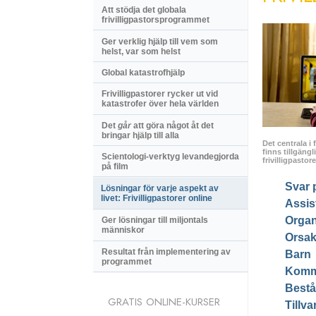
Att stödja det globala
frivilligpastorsprogrammet
Ger verklig hjälp till vem som
helst, var som helst
Global katastrofhjälp
Frivilligpastorer rycker ut vid
katastrofer över hela världen
Det
går
att göra något åt det
bringar hjälp till alla
Det centrala i 
finns tillgängl
Scientologi-verktyg levandegjorda
frivilligpasto
på film
Svar 
Lösningar för varje aspekt av
livet: Frivilligpastorer online
Assis
Organ
Ger lösningar till miljontals
människor
Orsak
Resultat från implementering av
Barn
programmet
Komm
Bestå
GRATIS ONLINE-KURSER
Tillv