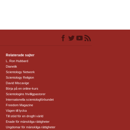
Relaterade sajter
L. Ron Hubbard
Dianetik
Scientology Network
Scientology Religion
David Miscavige
Börja på en online-kurs
Scientologins frivilligpastorer
Internationella scientologförbundet
Freedom Magazine
Vägen till lycka
Till stöd för en drogfri värld
Enade för mänskliga rättigheter
Ungdomar för mänskliga rättigheter