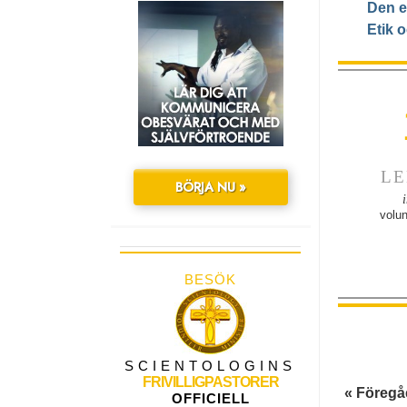
Den e
Etik o
LE
BÖRJA NU »
volun
BESÖK
SCIENTOLOGINS
FRIVILLIGPASTORER
« Föreg
OFFICIELL