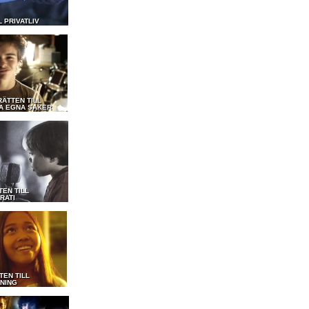
L PRIVATLIV
RÄTTEN TILL
A EGNA SAKER
TEN TILL
RATI
TEN TILL
DNING