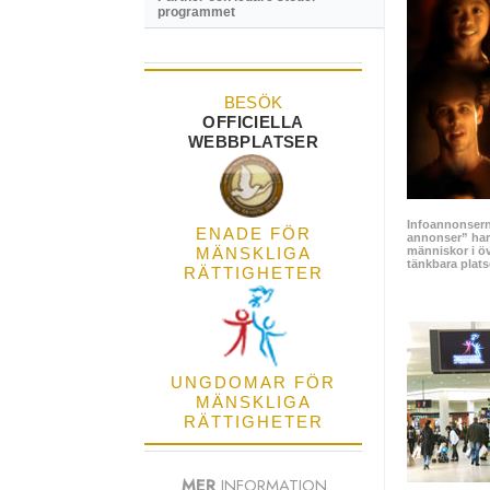
programmet
BESÖK
OFFICIELLA
WEBBPLATSER
Infoannonserna
ENADE FÖR
annonser” har 
MÄNSKLIGA
människor i öv
tänkbara plat
RÄTTIGHETER
UNGDOMAR FÖR
MÄNSKLIGA
RÄTTIGHETER
MER
INFORMATION