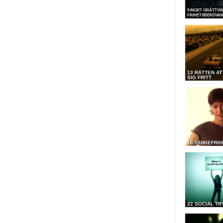
9 INGET ORÄTTVI
FRIHETSBERÖVA
13 RÄTTEN AT
SIG FRITT
18 TANKEFRIH
22 SOCIAL T