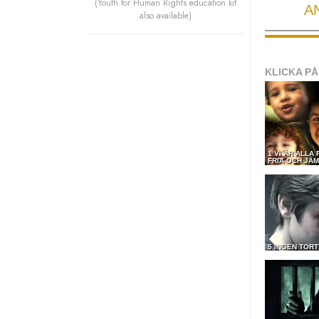
(Youth for Human Rights education kit
A
also available)
KLICKA PÅ
1 VI ÄR ALLA
FRIA OCH JÄM
5 INGEN TOR