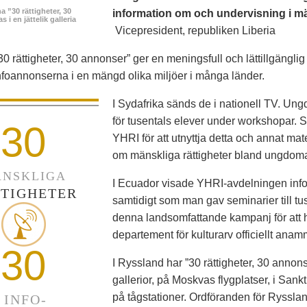
 ”30 rättigheter, 30
information om och undervisning i män
 i en jättelik galleria
Vicepresident, republiken Liberia
30 rättigheter, 30 annonser” ger en meningsfull och lättillgängl
foannonserna i en mängd olika miljöer i många länder.
I Sydafrika sänds de i nationell TV. Ung
för tusentals elever under workshopar
30
YHRI för att utnyttja detta och annat mat
om mänskliga rättigheter bland ungdoma
NSKLIGA
I Ecuador visade YHRI-avdelningen infoan
TIGHETER
samtidigt som man gav seminarier till tus
denna landsomfattande kampanj för att 
departement för kulturarv officiellt a
30
I Ryssland har ”30 rättigheter, 30 annonser
gallerior, på Moskvas flygplatser, i Sank
på tågstationer. Ordföranden för Ryssl
INFO-