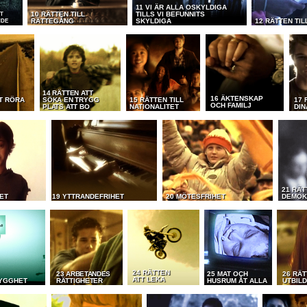
11 VI ÄR ALLA OSKYLDIGA
10 RÄTTEN TILL
TILLS VI BEFUNNITS
ST
RÄTTEGÅNG
SKYLDIGA
12 RÄTTEN TIL
NDE
14 RÄTTEN ATT
16 ÄKTENSKAP
T RÖRA
SÖKA EN TRYGG
15 RÄTTEN TILL
17 
OCH FAMILJ
PLATS ATT BO
NATIONALITET
DIN
21 RÄT
ET
19 YTTRANDEFRIHET
20 MÖTESFRIHET
DEMOK
24 RÄTTEN
23 ARBETANDES
25 MAT OCH
26 RÄT
ATT LEKA
RYGGHET
RÄTTIGHETER
HUSRUM ÅT ALLA
UTBIL