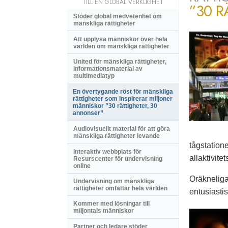
TILL EN GLOBAL VERKLIGHET
”30 R
Stöder global medvetenhet om
mänskliga rättigheter
Att upplysa människor över hela
världen om mänskliga rättigheter
United för mänskliga rättigheter,
informationsmaterial av
multimediatyp
En övertygande röst för mänskliga
rättigheter som inspirerar miljoner
människor ”30 rättigheter, 30
annonser”
Audiovisuellt material för att göra
mänskliga rättigheter levande
tågstatione
Interaktiv webbplats för
allaktivit
Resurscenter för undervisning
online
Oräkneliga
Undervisning om mänskliga
rättigheter omfattar hela världen
entusiasti
Kommer med lösningar till
miljontals människor
Partner och ledare stöder