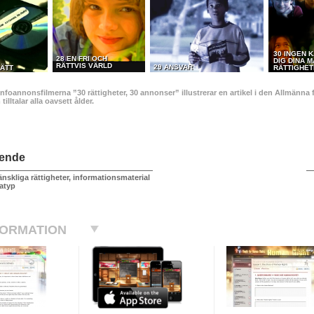
30 INGEN K
28 EN FRI OCH
DIG DINA 
RÄTTVIS VÄRLD
29 ANSVAR
ÄTT
RÄTTIGHE
infoannonsfilmerna ”30 rättigheter, 30 annonser” illustrerar en artikel i den Allmän
illtalar alla oavsett ålder.
ående
nskliga rättigheter, informationsmaterial
atyp
FORMATION