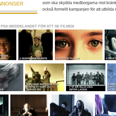
som ska skydda medborgarna mot kränk
NNONSER
också formellt kampanjen för att utbild
 PSA-MEDDELANDET FÖR ATT SE FILMEN
 FÖDDA
LIKA
2 DISKRIMINERA INTE
3 RÄTTEN TILL LIV
4 INGE
6 DU HAR RÄTTIGHETER
8 DIN
OAVSETT VART DU
7 VI ÄR ALLA LIKA
RÄTTI
BEGER DIG
INFÖR LAGEN
ÄR SK
TYR