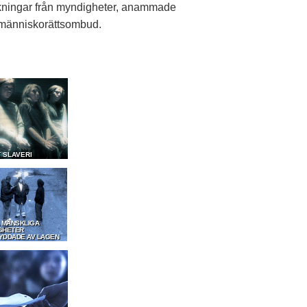
ningar från myndigheter, anammade
a människorättsombud.
T SLAVERI
A MÄNSKLIGA
GHETER
YDDADE AV LAGEN