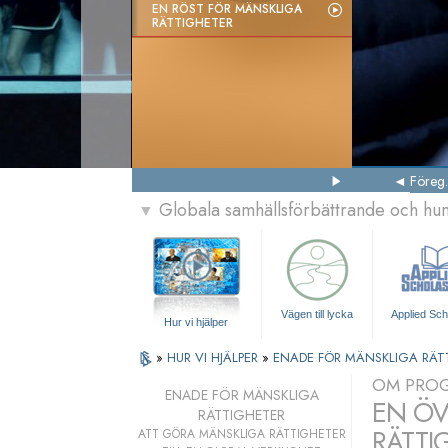
EN RÖST FÖR MÄNSKLIGA
RÄTTIGHETER
Föreg.
Globala samhällsförbättrande och h
▼
Vägen till lycka
Applied Sch
Hur vi hjälper
»
HUR VI HJÄLPER
»
ENADE FÖR MÄNSKLIGA RÄT
OM PRO
ENADE FÖR MÄNSKLIGA
EN ÖV
RÄTTIGHETER
RÄTTI
ATT GÖRA MÄNSKLIGA RÄTTIGHETER