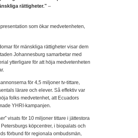
skliga rättigheter.”
–
ig presentation som ökar medvetenheten,
domar för mänskliga rättigheter visar dem
. Staden Johannesburg samarbetar med
erial ytterligare för att höja medvetenheten
r.
nonserna för 4,5 miljoner tv-tittare,
entals lärare och elever. Så effektiv var
höja folks medvetenhet, att Ecuadors
nammade YHRI-kampanjen.
” visats för 10 miljoner tittare i jättestora
t Petersburgs köpcentrer, i biopalats och
ands förbund för regionala ombudsmän,