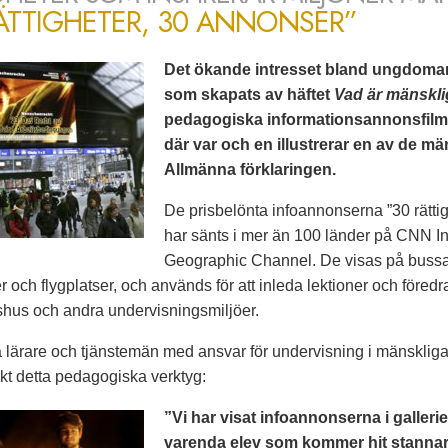
ÄTTIGHETER, 30 ANNONSER”
Det ökande intresset bland ungdomar a
som skapats av häftet
Vad är mänskli
pedagogiska informationsannonsfilme
där var och en illustrerar en av de mä
Allmänna förklaringen.
De prisbelönta infoannonserna ”30 rätti
har sänts i mer än 100 länder på CNN I
Geographic Channel. De visas på bussar, 
r och flygplatser, och används för att inleda lektioner och föredr
etshus och andra undervisningsmiljöer.
 lärare och tjänstemän med ansvar för undervisning i mänskliga 
skt detta pedagogiska verktyg:
”Vi har visat infoannonserna i gallerie
varenda elev som kommer hit stannar 