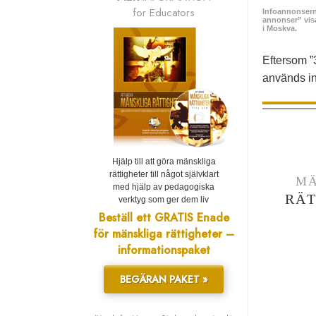
for Educators
Infoannonserna
annonser” visas
i Moskva.
Eftersom ”
används in
Hjälp till att göra mänskliga
rättigheter till något självklart
MÄ
med hjälp av pedagogiska
RÄT
verktyg som ger dem liv
Beställ ett GRATIS Enade
för mänskliga rättigheter –
informationspaket
BEGÄRAN PAKET »