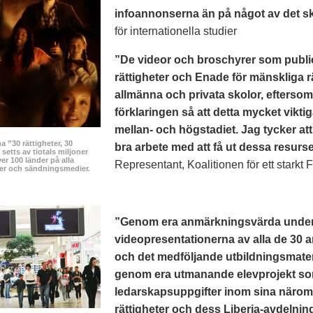
infoannonserna än på något av det sk
för internationella studier
”De videor och broschyrer som publi
rättigheter och Enade för mänskliga r
allmänna och privata skolor, efterso
förklaringen så att detta mycket vikt
mellan- och högstadiet. Jag tycker at
 ”30 rättigheter, 30
bra arbete med att få ut dessa resurser
setts av tiotals miljoner
er 100 länder på alla
Representant, Koalitionen för ett starkt 
ser och sändningsmedier.
”Genom era anmärkningsvärda undervi
videopresentationerna av alla de 30 a
och det medföljande utbildningsmater
genom era utmanande elevprojekt som 
ledarskapsuppgifter inom sina närom
rättigheter och dess Liberia-avdelning