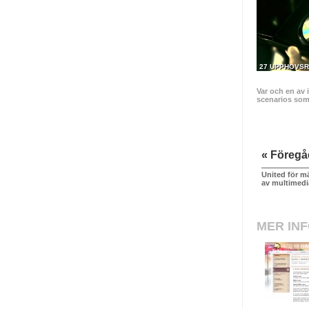
27 UPPHOVSR
Var och en av 
scenarios som t
« Föreg
United för mä
av multimedi
MER IN