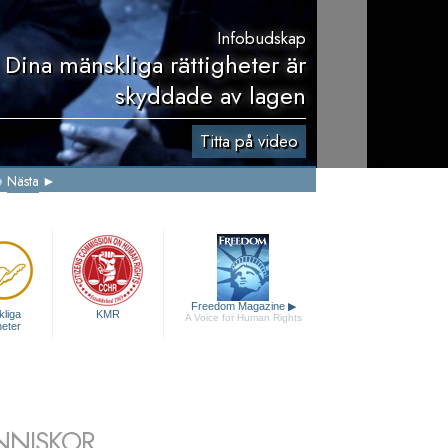
Infobudskap
 Dina mänskliga rättigheter är
skyddade av lagen
Titta på video
Nästa
Freedom Magazine
▶
liga
KMR
A Voice for Human Rights
heter
NNISKOR