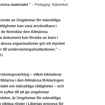
rivna materialet.”
– Pedagog, Nätverket
cerats av Ungdomar för mänskliga
ättigheter kan vara användbara i
m de förenklar den Allmänna
iga dokument kan förstås av barn i
t dessa organisationer gör ett mycket
 till undervisningsinstitutioner.”
–
FN
sningsverktyg – vilket inkluderar
rtiklarna i den Allmänna förklaringen
ialet om mänskliga rättigheter – och
syftar till att ge ungdomar
råden, är Ungdomar för mänskliga
 viktiga röster i Liberias process för