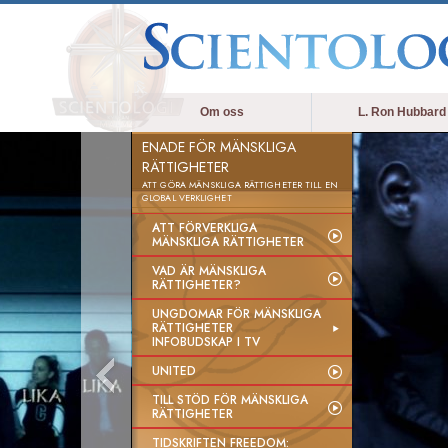
Om oss
L. Ron Hubbard
ENADE FÖR MÄNSKLIGA
RÄTTIGHETER
ATT GÖRA MÄNSKLIGA RÄTTIGHETER TILL EN
GLOBAL VERKLIGHET
ATT FÖRVERKLIGA
MÄNSKLIGA RÄTTIGHETER
VAD ÄR MÄNSKLIGA
RÄTTIGHETER?
UNGDOMAR FÖR MÄNSKLIGA
RÄTTIGHETER
INFOBUDSKAP I TV
UNITED
TILL STÖD FÖR MÄNSKLIGA
RÄTTIGHETER
TIDSKRIFTEN FREEDOM: