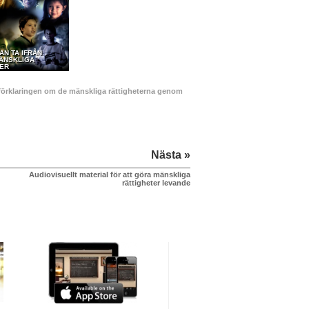
AN TA IFRÅN
MÄNSKLIGA
TER
na förklaringen om de mänskliga rättigheterna genom
Nästa »
Audiovisuellt material för att göra mänskliga
rättigheter levande