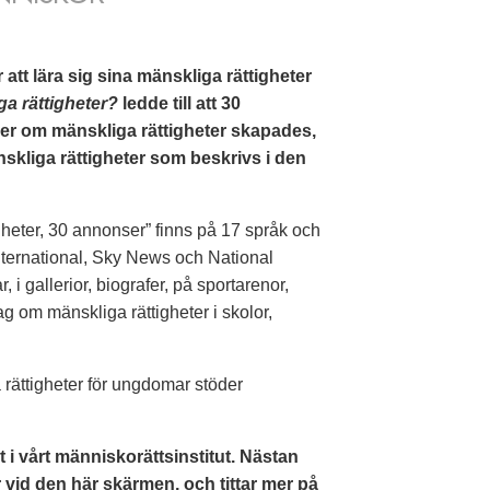
tt lära sig sina mänskliga rättigheter
ga rättigheter?
ledde till att 30
r om mänskliga rättigheter skapades,
nskliga rättigheter som beskrivs i den
gheter, 30 annonser” finns på 17 språk och
nternational, Sky News och National
i gallerior, biografer, på sportarenor,
ag om mänskliga rättigheter i skolor,
rättigheter för ungdomar stöder
t i vårt människorättsinstitut. Nästan
vid den här skärmen, och tittar mer på