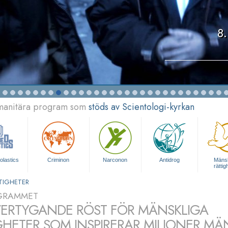
8.
umanitära program som
stöds av Scientologi-kyrkan
olastics
Criminon
Narconon
Antidrog
Mänsk
rättig
TIGHETER
GRAMMET
ERTYGANDE RÖST FÖR MÄNSKLIGA
GHETER SOM INSPIRERAR MILJONER MÄ