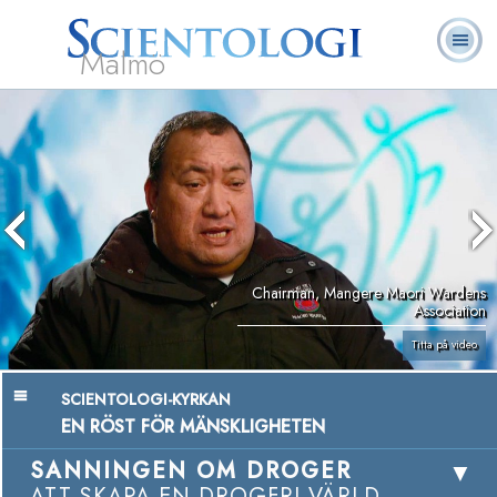
Malmö
Om
L. Ron
Vad är
Ofta ställda
Frivilligpastorer
Böcker
oss
Hubbard
Scientologi?
frågor
Chairman, Mangere Maori Wardens
Association
Titta på video
SCIENTOLOGI-KYRKAN
EN RÖST FÖR MÄNSKLIGHETEN
SANNINGEN OM DROGER
ATT SKAPA EN DROGFRI VÄRLD