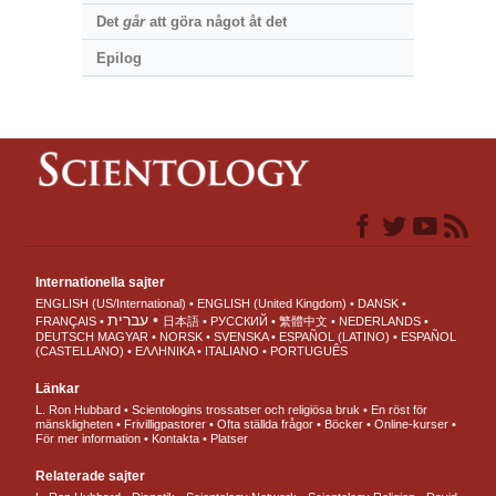
Det
går
att göra något åt det
Epilog
Internationella sajter
ENGLISH (US/International)
ENGLISH (United Kingdom)
DANSK
עברית
FRANÇAIS
日本語
РУССКИЙ
繁體中文
NEDERLANDS
DEUTSCH
MAGYAR
NORSK
SVENSKA
ESPAÑOL (LATINO)
ESPAÑOL
(CASTELLANO)
ΕΛΛΗΝΙΚA
ITALIANO
PORTUGUÊS
Länkar
L. Ron Hubbard
Scientologins trossatser och religiösa bruk
En röst för
mänskligheten
Frivilligpastorer
Ofta ställda frågor
Böcker
Online-kurser
För mer information
Kontakta
Platser
Relaterade sajter