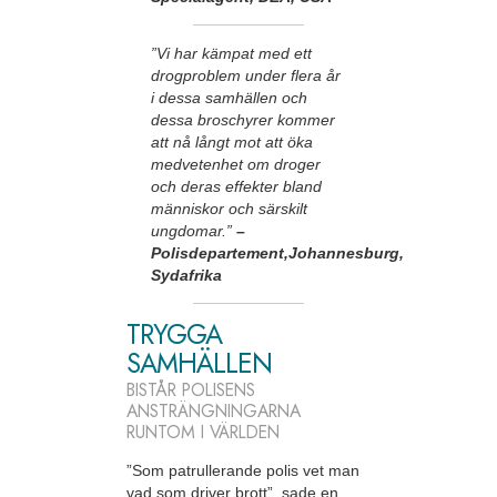
”Vi har kämpat med ett
drogproblem under flera år
i dessa samhällen och
dessa broschyrer kommer
att nå långt mot att öka
medvetenhet om droger
och deras effekter bland
människor och särskilt
ungdomar.”
–
Polisdepartement,Johannesburg,
Sydafrika
TRYGGA
SAMHÄLLEN
BISTÅR POLISENS
ANSTRÄNGNINGARNA
RUNTOM I VÄRLDEN
”Som patrullerande polis vet man
vad som driver brott”, sade en