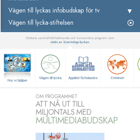
Vägen till lyckas infobudskap för tv
Vägen till lycka-stiftelsen
Globala samhällsförbättrande och humanitära program som
stöds av Scientologi-kyrkan
▼
Vägen till lycka
Applied Scholastics
Criminon
Hur vi hjälper
OM PROGRAMMET
ATT NÅ UT TILL
MILJONTALS MED
MULTIMEDIABUDSKAP