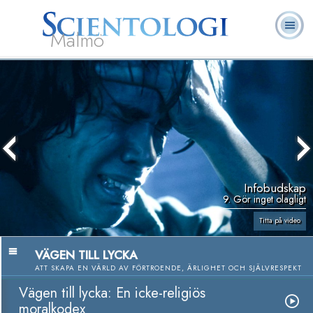
Malmö
Om
L. Ron
Vad är
Ofta ställda
Frivilligpastorer
Böcker
oss
Hubbard
Scientologi?
frågor
Infobudskap
9. Gör inget olagligt
Titta på video
VÄGEN TILL LYCKA
ATT SKAPA EN VÄRLD AV FÖRTROENDE, ÄRLIGHET OCH SJÄLVRESPEKT
Vägen till lycka: En icke-religiös
moralkodex