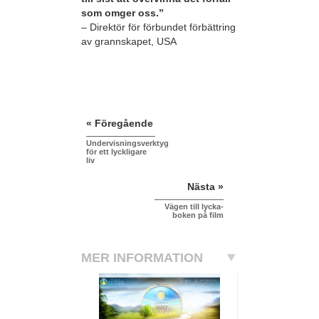
som omger oss.”
– Direktör för förbundet förbättring
av grannskapet, USA
« Föregående
Undervisningsverktyg
för ett lyckligare
liv
Nästa »
Vägen till lycka-
boken på film
MER INFORMATION