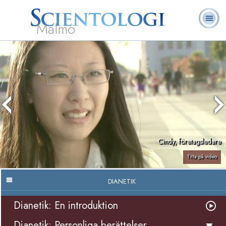
Malmö
Om
L. Ron
Vad är
Ofta ställda
Frivilligpastorer
Böcker
oss
Hubbard
Scientologi?
frågor
Cindy, företagsledare
Titta på video
DIANETIK
Dianetik: En introduktion
Dianetik: Personliga berättelser