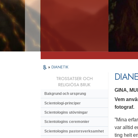
»
DIANETIK
DIANE
TROSSATSER OCH
RELIGIÖSA BRUK
GINA, M
Bakgrund och ursprung
Vem använ
Scientologi-principer
fotograf.
Scientologins utövningar
”Mina erfar
Scientologins ceremonier
var alltid 
Scientologins pastorsverksamhet
ting helt e