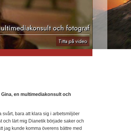
ultimediakonsult och fotograf
Titta på video
d Gina, en multimediakonsult och
vårt, bara att klara sig i arbetsmiljöer
äst och lärt mig Dianetik började saker och
 för att jag kunde komma överens bättre med