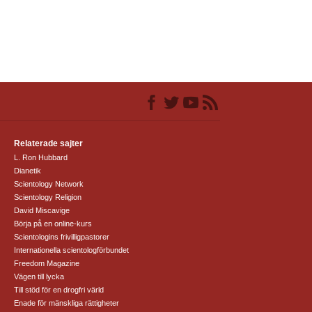
Relaterade sajter
L. Ron Hubbard
Dianetik
Scientology Network
Scientology Religion
David Miscavige
Börja på en online-kurs
Scientologins frivilligpastorer
Internationella scientologförbundet
Freedom Magazine
Vägen till lycka
Till stöd för en drogfri värld
Enade för mänskliga rättigheter