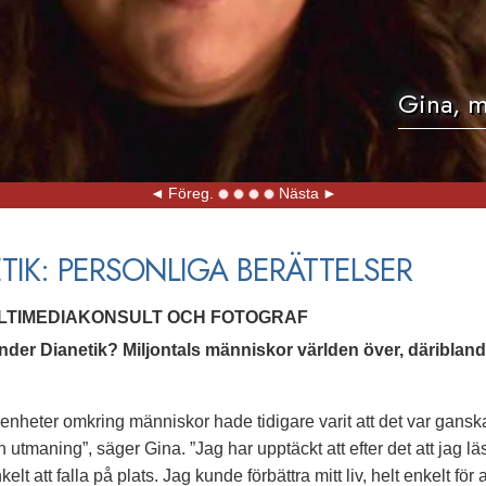
Gina, m
Föreg.
Nästa
TIK: PERSONLIGA BERÄTTELSER
ULTIMEDIAKONSULT OCH FOTOGRAF
der Dianetik? Miljontals människor världen över, däriblan
enheter omkring människor hade tidigare varit att det var ganska s
en utmaning”, säger Gina. ”Jag har upptäckt att efter det att jag l
nkelt att falla på plats. Jag kunde förbättra mitt liv, helt enkelt