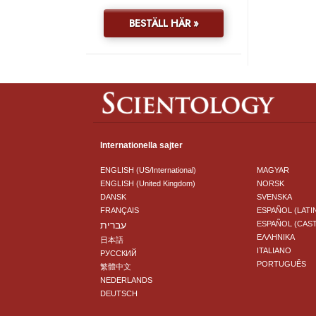
BESTÄLL HÄR »
Internationella sajter
ENGLISH (US/International)
MAGYAR
ENGLISH (United Kingdom)
NORSK
DANSK
SVENSKA
FRANÇAIS
ESPAÑOL (LATI
עברית
ESPAÑOL (CAS
ΕΛΛΗΝΙΚA
日本語
ITALIANO
РУССКИЙ
PORTUGUÊS
繁體中文
NEDERLANDS
DEUTSCH