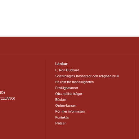
Länkar
L. Ron Hubbard
Scientologins trossatser och religiösa bruk
En röst för mänskligheten
Frivilligpastorer
NO)
Ofta ställda frågor
TELLANO)
Böcker
Online-kurser
För mer information
Kontakta
Platser