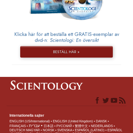
Klicka här för att beställa ett GRATIS-exemplar av
dvd-n:
Scientologi: En översikt
BESTÄLL HÄR »
Internationella sajter
ENGLISH (US/International)
ENGLISH (United Kingdom)
DANSK
עברית
FRANÇAIS
日本語
РУССКИЙ
繁體中文
NEDERLANDS
DEUTSCH
MAGYAR
NORSK
SVENSKA
ESPAÑOL (LATINO)
ESPAÑOL