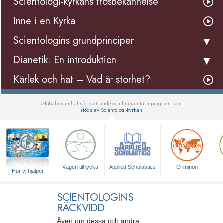
Scientologi-kyrkans trosbekännelse
Inne i en Kyrka
Scientologins grundprinciper
Dianetik: En introduktion
Kärlek och hat – Vad är storhet?
Globala samhällsförbättrande och humanitära program som
stöds av Scientologi-kyrkan
▼
Vägen till lycka
Applied Scholastics
Criminon
Hur vi hjälper
SCIENTOLOGINS
RÄCKVIDD
Även om dessa och andra