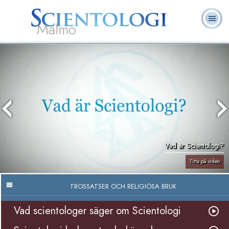
Malmö
Om
L. Ron
Vad är
Ofta ställda
Frivilligpastorer
Böcker
oss
Hubbard
Scientologi?
frågor
Vad är Scientologi?
Titta på video
TROSSATSER OCH RELIGIÖSA BRUK
Vad scientologer säger om Scientologi