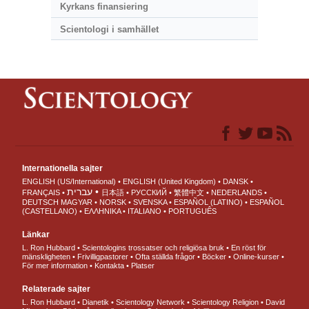
Kyrkans finansiering
Scientologi i samhället
Internationella sajter
ENGLISH (US/International)
ENGLISH (United Kingdom)
DANSK
עברית
FRANÇAIS
日本語
РУССКИЙ
繁體中文
NEDERLANDS
DEUTSCH
MAGYAR
NORSK
SVENSKA
ESPAÑOL (LATINO)
ESPAÑOL
(CASTELLANO)
ΕΛΛΗΝΙΚA
ITALIANO
PORTUGUÊS
Länkar
L. Ron Hubbard
Scientologins trossatser och religiösa bruk
En röst för
mänskligheten
Frivilligpastorer
Ofta ställda frågor
Böcker
Online-kurser
För mer information
Kontakta
Platser
Relaterade sajter
L. Ron Hubbard
Dianetik
Scientology Network
Scientology Religion
David