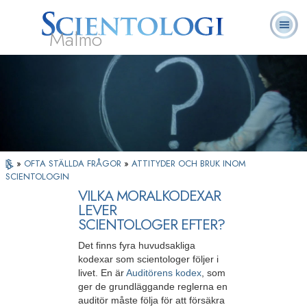
Malmö
Om
L. Ron
Vad är
Ofta ställda
Frivilligpastorer
Böcker
oss
Hubbard
Scientologi?
frågor
»
OFTA STÄLLDA FRÅGOR
»
ATTITYDER OCH BRUK INOM
SCIENTOLOGIN
VILKA MORALKODEXAR
LEVER
SCIENTOLOGER EFTER?
Det finns fyra huvudsakliga
kodexar som scientologer följer i
livet. En är
Auditörens kodex
, som
ger de grundläggande reglerna en
auditör måste följa för att försäkra