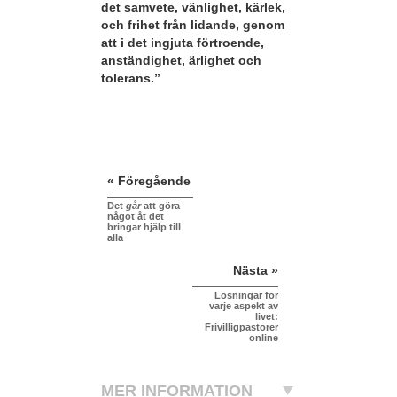
det samvete, vänlighet, kärlek,
och frihet från lidande, genom
att i det ingjuta förtroende,
anständighet, ärlighet och
tolerans.”
« Föregående
Det
går
att göra
något åt det
bringar hjälp till
alla
Nästa »
Lösningar för
varje aspekt av
livet:
Frivilligpastorer
online
MER INFORMATION