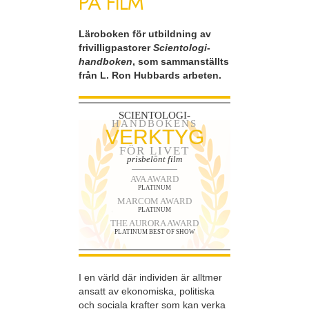
PÅ FILM
Läroboken för utbildning av
frivilligpastorer
Scientologi-
handboken
, som sammanställts
från L. Ron Hubbards arbeten.
SCIENTOLOGI-
HANDBOKENS
VERKTYG
FÖR LIVET
prisbelönt film
AVA AWARD
PLATINUM
MARCOM AWARD
PLATINUM
THE AURORA AWARD
PLATINUM BEST OF SHOW
I en värld där individen är alltmer
ansatt av ekonomiska, politiska
och sociala krafter som kan verka