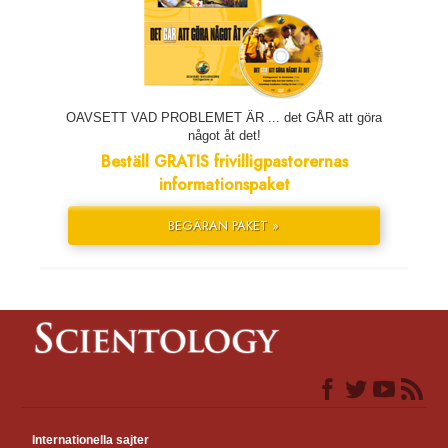
OAVSETT VAD PROBLEMET ÄR ... det GÅR att göra
något åt det!
Beställ GRATIS frivilligpastorernas
informationspaket
BEGÄRAN PAKET »
Internationella sajter