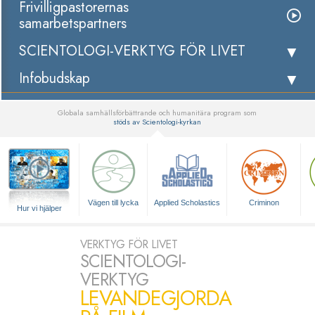
Frivilligpastorernas
samarbetspartners
SCIENTOLOGI-VERKTYG FÖR LIVET
Infobudskap
Globala samhällsförbättrande och humanitära program som
stöds av Scientologi-kyrkan
▼
Vägen till lycka
Applied Scholastics
Criminon
Hur vi hjälper
VERKTYG FÖR LIVET
SCIENTOLOGI-
VERKTYG
LEVANDEGJORDA