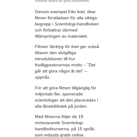
utbildar andra att göra detsamma.
Genom exempel från livet, ökar
filmen förståelsen för alla viktiga
begrepp i
Scientologi-handboken
och förbättrar därmed
tillämpningen av materialet.
Filmen Verktyg för livet
ger också
tittaren den slutgiltiga
introduktionen till hur
frivilligpastorernas motto – ”Det
går
att göra något åt det” –
uppnås.
För att göra filmen tillgänglig för
miljontals fler, sponsrade
scientologer att den placerades i
alla lånebibliotek på jorden.
Med filmerna följer de 19
motsvarande Scientologi-
handbokkurserna, på 15 språk,
som erbjuds gratis online.