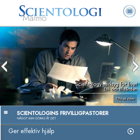
Malmö
Om
L. Ron
Vad är
Ofta ställda
Frivilligpastorer
Böcker
oss
Hubbard
Scientologi?
frågor
Scientology-verktyg för livet
Etik och tillstånden
Titta på video
SCIENTOLOGINS FRIVILLIGPASTORER
NÅGOT
KAN
GÖRAS ÅT DET
Ger effektiv hjälp