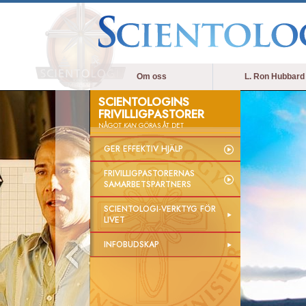
Om oss
L. Ron Hubbard
SCIENTOLOGINS
FRIVILLIGPASTORER
NÅGOT
KAN
GÖRAS ÅT DET
GER EFFEKTIV HJÄLP
FRIVILLIGPASTORERNAS
SAMARBETSPARTNERS
SCIENTOLOGI-VERKTYG FÖR
LIVET
INFOBUDSKAP