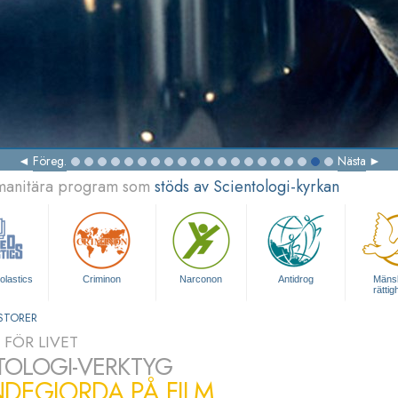
Föreg.
Nästa
umanitära program som
stöds av Scientologi-kyrkan
olastics
Criminon
Narconon
Antidrog
Mänsk
rättig
STORER
 FÖR LIVET
TOLOGI-VERKTYG
DEGJORDA PÅ FILM