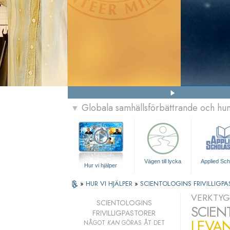
Globala samhällsförbättrande och h
▼
Vägen till lycka
Applied Sch
Hur vi hjälper
»
HUR VI HJÄLPER
»
SCIENTOLOGINS FRIVILLIGPA
VERKTYG
SCIENTOLOGINS
SCIEN
FRIVILLIGPASTORER
LEVAN
NÅGOT
KAN
GÖRAS ÅT DET