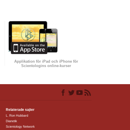
Applikation för iPad och iPhone för
Scientologins online-kurser
Relaterade sajter
L. Ron Hubbard
Dianetik
Scientology Network