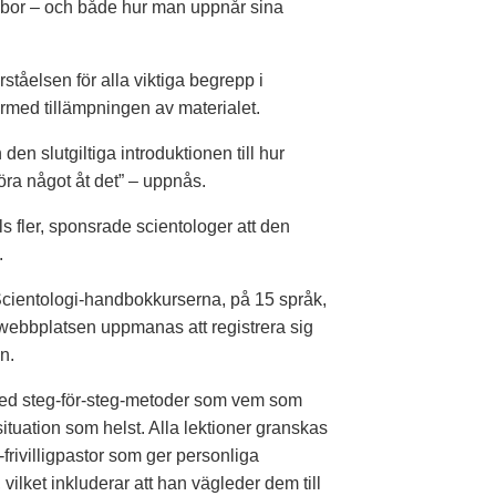
n bor – och både hur man uppnår sina
ståelsen för alla viktiga begrepp i
ärmed tillämpningen av materialet.
 den slutgiltiga introduktionen till hur
öra något åt det” – uppnås.
als fler, sponsrade scientologer att den
.
Scientologi-handbokkurserna, på 15 språk,
webbplatsen uppmanas att registrera sig
n.
 med steg-för-steg-metoder som vem som
 situation som helst. Alla lektioner granskas
frivilligpastor som ger personliga
ilket inkluderar att han vägleder dem till