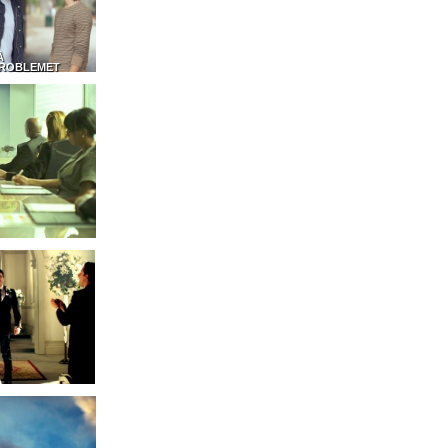
Å
ROBLEMET