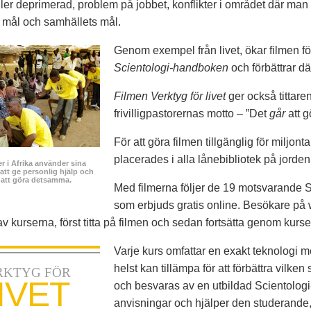
ller deprimerad, problem på jobbet, konflikter i området där ma
 mål och samhällets mål.
Genom exempel från livet, ökar filmen för
Scientologi-handboken
och förbättrar d
Filmen Verktyg för livet
ger också tittaren
frivilligpastorernas motto – ”Det
går
att g
För att göra filmen tillgänglig för miljont
placerades i alla lånebibliotek på jorden
er i Afrika använder sina
att ge personlig hjälp och
 att göra detsamma.
Med filmerna följer de 19 motsvarande 
som erbjuds gratis online. Besökare på 
v kurserna, först titta på filmen och sedan fortsätta genom kurse
Varje kurs omfattar en exakt teknologi
helst kan tillämpa för att förbättra vilken
RKTYG FÖR
IVET
och besvaras av en utbildad Scientologi-
anvisningar och hjälper den studerande, v