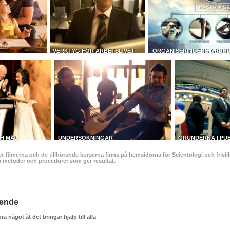
VERKTYG FÖR ARBETSLIVET
ORGANISERINGENS GRUN
H MÅL
UNDERSÖKNINGAR
GRUNDERNA I PUB
et
-filmerna och de tillhörande kurserna finns på hemsidorna för Scientologi och frivil
a metoder och procedurer som ger resultat.
ående
ra något åt det bringar hjälp till alla