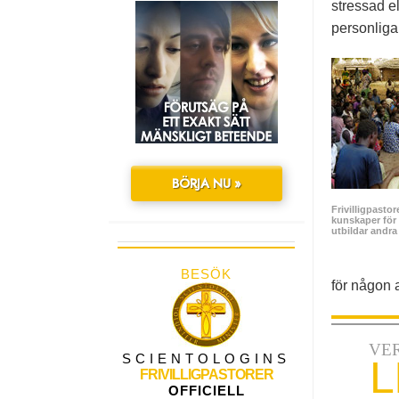
stressad e
personliga
BÖRJA NU »
Frivilligpastor
kunskaper för 
utbildar andra
BESÖK
för någon a
VE
SCIENTOLOGINS
L
FRIVILLIGPASTORER
OFFICIELL