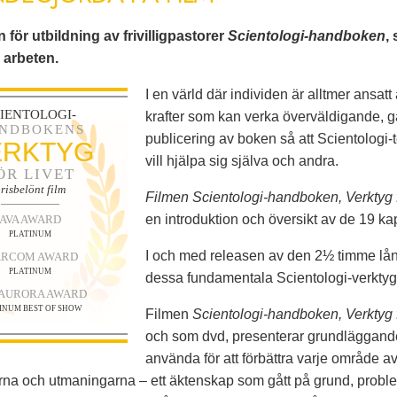
för utbildning av frivilligpastorer
Scientologi-handboken
,
arbeten.
I en värld där individen är alltmer ansat
IENTOLOGI-
krafter som kan verka överväldigande, 
NDBOKENS
publicering av boken så att Scientologi-te
ERKTYG
vill hjälpa sig själva och andra.
ÖR LIVET
risbelönt film
Filmen Scientologi-handboken, Verktyg fö
en introduktion och översikt av de 19 kap
AVA AWARD
PLATINUM
I och med releasen av den 2½ timme lån
RCOM AWARD
PLATINUM
dessa fundamentala Scientologi-verktyg ti
 AURORA AWARD
INUM BEST OF SHOW
Filmen
Scientologi-handboken, Verktyg f
och som dvd, presenterar grundläggande
använda för att förbättra varje område av s
rna och utmaningarna – ett äktenskap som gått på grund, problem