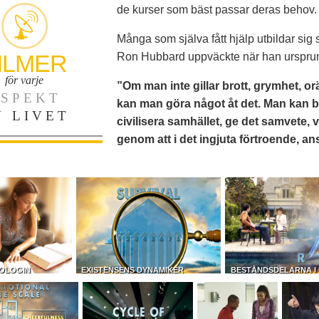
de kurser som bäst passar deras behov.
Många som själva fått hjälp utbildar sig 
ILMER
Ron Hubbard uppväckte när han ursprun
för varje
”Om man inte gillar brott, grymhet, orä
SPEKT
kan man göra något åt det. Man kan bl
V LIVET
civilisera samhället, ge det samvete, v
genom att i det ingjuta förtroende, an
OLOGIN
EXISTENSENS DYNAMIKER
BESTÅNDSDELARNA I