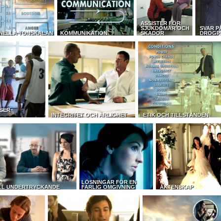
ASSISTER FÖR
SJUKDOMAR OCH
SVAR P
NELLA TONSKALAN
KOMMUNIKATION
SKADOR
DROGP
SER
INTEGRITET OCH ÄRLIGHET
ETIK OCH TILLSTÅNDEN
LÖSNINGAR FÖR EN
LL UNDERTRYCKANDE
FARLIG OMGIVNING
ÄKTENSKAP