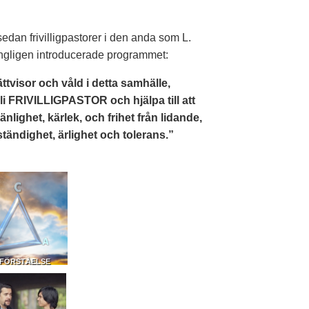
sedan frivilligpastorer i den anda som L.
gligen introducerade programmet:
ttvisor och våld i detta samhälle,
i FRIVILLIGPASTOR och hjälpa till att
änlighet, kärlek, och frihet från lidande,
ständighet, ärlighet och tolerans.”
 FÖRSTÅELSE