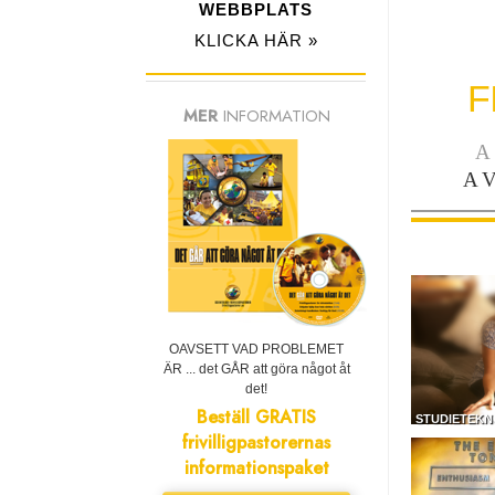
WEBBPLATS
KLICKA HÄR »
F
MER
INFORMATION
A
A
OAVSETT VAD PROBLEMET
ÄR ... det GÅR att göra något åt
det!
Beställ GRATIS
STUDIETEKN
frivilligpastorernas
informationspaket