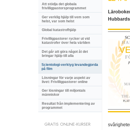
Att stödja det globala
frivilligpastorsprogrammet
Läroboken 
Ger verklig hjälp till vem som
Hubbards 
helst, var som helst
Global katastrofhjälp
SC
Frivilligpastorer rycker ut vid
HA
katastrofer över hela världen
V
Det
går
att göra något åt det
bringar hjälp till alla
F
p
Scientologi-verktyg levandegjorda
på film
Lösningar för varje aspekt av
livet: Frivilligpastorer online
MA
Ger lösningar till miljontals
människor
THE
PLAT
Resultat från implementering av
programmet
GRATIS ONLINE-KURSER
svårighete