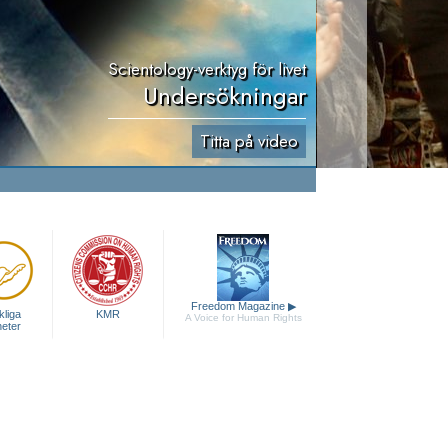
Scientology-verktyg för livet
Undersökningar
Titta på video
Freedom Magazine
▶
liga
KMR
A Voice for Human Rights
heter