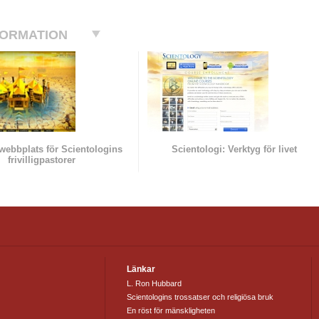
FORMATION
l webbplats för Scientologins
Scientologi: Verktyg för livet
frivilligpastorer
Länkar
L. Ron Hubbard
Scientologins trossatser och religiösa bruk
En röst för mänskligheten