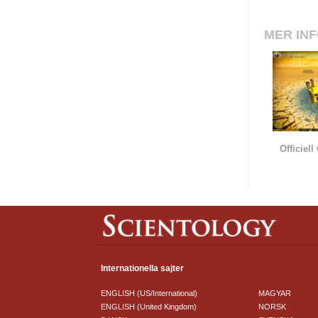
MER IN
Officiel
Internationella sajter
ENGLISH (US/International)
MAGYAR
ENGLISH (United Kingdom)
NORSK