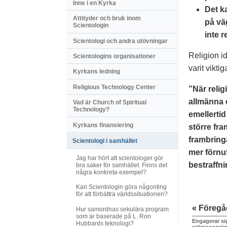
Inne i en Kyrka
Det k
Attityder och bruk inom
på vä
Scientologin
inte 
Scientologi och andra utövningar
Religion i
Scientologins organisationer
varit vikt
Kyrkans ledning
Religious Technology Center
”När relig
allmänna 
Vad är Church of Spiritual
Technology?
emellertid
Kyrkans finansiering
större fr
frambring
Scientologi i samhället
mer förnu
Jag har hört att scientologer gör
bestraffni
bra saker för samhället. Finns det
några konkreta exempel?
Kan Scientologin göra någonting
för att förbättra världssituationen?
« Föreg
Hur samordnas sekulära program
som är baserade på L. Ron
Engagerar sig
Hubbards teknologi?