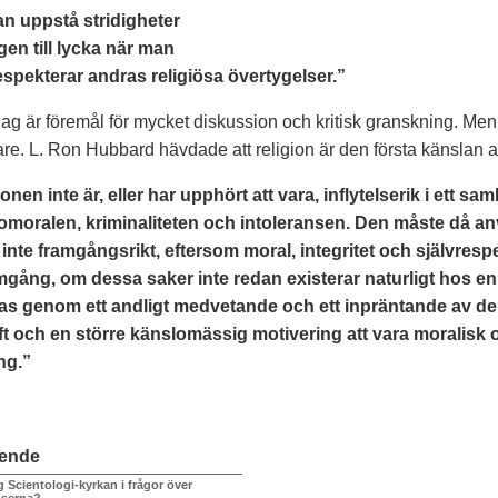
an uppstå stridigheter
gen till lycka när man
respekterar andras religiösa övertygelser.”
dag är föremål för mycket diskussion och kritisk granskning. Men 
igare. L. Ron Hubbard hävdade att religion är den första känslan
ionen inte är, eller har upphört att vara, inflytelserik i ett s
omoralen, kriminaliteten och intoleransen. Den måste då anv
 inte framgångsrikt, eftersom moral, integritet och självre
amgång, om dessa saker inte redan existerar naturligt hos e
as genom ett andligt medvetande och ett inpräntande av der
ft och en större känslomässig motivering att vara moralisk 
ng.”
ående
 Scientologi-kyrkan i frågor över