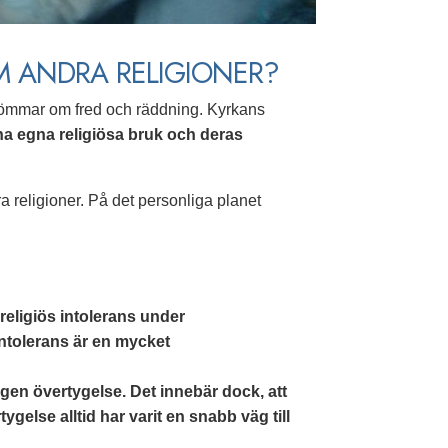
M ANDRA RELIGIONER?
drömmar om fred och räddning. Kyrkans
sina egna religiösa bruk och deras
a religioner. På det personliga planet
religiös intolerans under
intolerans är en mycket
 egen övertygelse. Det innebär dock, att
ygelse alltid har varit en snabb väg till