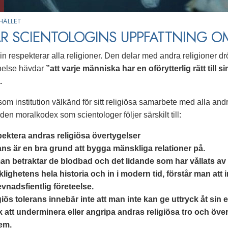
HÄLLET
R SCIENTOLOGINS UPPFATTNING O
in respekterar alla religioner. Den delar med andra religioner 
nelse hävdar
”att varje människa har en oförytterlig rätt till 
.
om institution välkänd för sitt religiösa samarbete med alla andr
en moralkodex som scientologer följer särskilt till:
ektera andras religiösa övertygelser
ans är en bra grund att bygga mänskliga relationer på.
an betraktar de blodbad och det lidande som har vållats av 
lighetens hela historia och in i modern tid, förstår man att 
evnadsfientlig företeelse.
giös tolerans innebär inte att man inte kan ge uttryck åt sin
 att underminera eller angripa andras religiösa tro och övert
em.