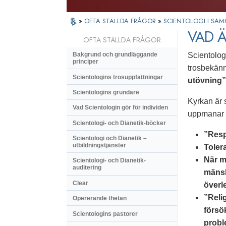
»
OFTA STÄLLDA FRÅGOR
»
SCIENTOLOGI I SAM
VAD Ä
OFTA STÄLLDA FRÅGOR
Scientolog
Bakgrund och grundläggande
principer
trosbekän
Scientologins trosuppfattningar
utövning”
Scientologins grundare
Kyrkan är s
Vad Scientologin gör för individen
uppmanar d
Scientologi- och Dianetik-böcker
”Resp
Scientologi och Dianetik –
utbildningstjänster
Toler
När m
Scientologi- och Dianetik-
auditering
mänsk
Clear
överl
”Reli
Opererande thetan
försök
Scientologins pastorer
probl