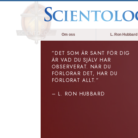
Om oss
L. Ron Hubbard
”DET SOM ÄR SANT FÖR DIG
ÄR VAD DU SJÄLV HAR
OBSERVERAT. NÄR DU
FÖRLORAR DET, HAR DU
FÖRLORAT ALLT.”
– L. RON HUBBARD